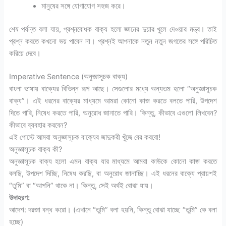
মানুষের সঙ্গে যোগাযোগ সহজ করে।
শেষ পর্যন্ত বলা যায়, প্রশ্নবোধক বাক্য হলো জ্ঞানের দুয়ার খুলে দেওয়ার মন্ত্র। তাই
প্রশ্ন করতে কখনো ভয় পাবেন না। প্রশ্নই আপনাকে নতুন নতুন জগতের সঙ্গে পরিচিত
করিয়ে দেবে।
Imperative Sentence (অনুজ্ঞাসূচক বাক্য)
বাংলা ভাষায় বাক্যের বিভিন্ন রূপ আছে। সেগুলোর মধ্যে অন্যতম হলো “অনুজ্ঞাসূচক
বাক্য”। এই ধরনের বাক্যের মাধ্যমে আমরা কোনো কাজ করতে বলতে পারি, উপদেশ
দিতে পারি, নিষেধ করতে পারি, অনুরোধ জানাতে পারি। কিন্তু, কীভাবে এগুলো লিখবেন?
কীভাবে ব্যবহার করবেন?
এই পোস্টে আমরা অনুজ্ঞাসূচক বাক্যের জাদুকরী খুঁজে বের করবো!
অনুজ্ঞাসূচক বাক্য কী?
অনুজ্ঞাসূচক বাক্য হলো এমন বাক্য যার মাধ্যমে আমরা কাউকে কোনো কাজ করতে
বলছি, উপদেশ দিচ্ছি, নিষেধ করছি, বা অনুরোধ জানাচ্ছি। এই ধরনের বাক্যে প্রায়শই
“তুমি” বা “আপনি” থাকে না। কিন্তু, সেই অর্থই বোঝা যায়।
উদাহরণ:
আদেশ: দরজা বন্ধ করো। (এখানে “তুমি” বলা হয়নি, কিন্তু বোঝা যাচ্ছে “তুমি” কে বলা
হচ্ছে)