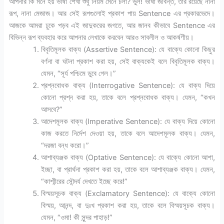
আপনার কি মনে হয় ভাষা শেখা শুধু নিয়ম মেনে চলা? ভুল! ভাষা জীবন্ত, তার রয়েছে নানা
রূপ, নানা মেজাজ। আর সেই রূপগুলোই প্রকাশ পায় Sentence এর প্রকারভেদে।
আজকে আমরা ঢুকে পড়ব এই জাদুকরের জগতে, আর জানব কীভাবে Sentence এর
বিভিন্ন রূপ ব্যবহার করে আপনার লেখাকে করবেন আরও সাবলীল ও আকর্ষণীয়।
বিবৃতিমূলক বাক্য (Assertive Sentence): যে বাক্যে কোনো কিছুর
বর্ণনা বা ঘটনা প্রকাশ করা হয়, সেই বাক্যকেই বলে বিবৃতিমূলক বাক্য।
যেমন, “সূর্য পশ্চিমে ডুবে গেল।”
প্রশ্নবোধক বাক্য (Interrogative Sentence): যে বাক্য দিয়ে
কোনো প্রশ্ন করা হয়, তাকে বলে প্রশ্নবোধক বাক্য। যেমন, “কখন
আসবে?”
আদেশমূলক বাক্য (Imperative Sentence): যে বাক্য দিয়ে কোনো
কাজ করতে নির্দেশ দেওয়া হয়, তাকে বলে আদেশমূলক বাক্য। যেমন,
“দরজা বন্ধ করো।”
আশাব্যঞ্জক বাক্য (Optative Sentence): যে বাক্যে কোনো আশা,
ইচ্ছা, বা প্রার্থনা প্রকাশ করা হয়, তাকে বলে আশাব্যঞ্জক বাক্য। যেমন,
“কাশ্মীরের সৌন্দর্য দেখতে ইচ্ছে করে!”
বিস্ময়সূচক বাক্য (Exclamatory Sentence): যে বাক্যে কোনো
বিস্ময়, আনন্দ, বা দুঃখ প্রকাশ করা হয়, তাকে বলে বিস্ময়সূচক বাক্য।
যেমন, “ওমা! কী সুন্দর পাহাড়!”