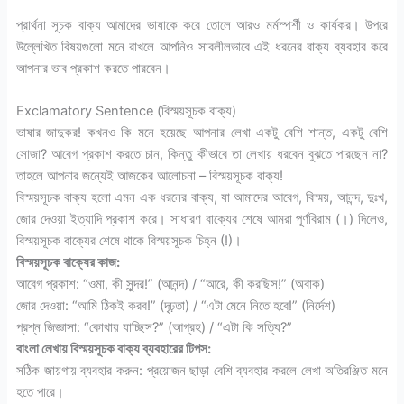
প্রার্থনা সূচক বাক্য আমাদের ভাষাকে করে তোলে আরও মর্মস্পর্শী ও কার্যকর। উপরে
উল্লেখিত বিষয়গুলো মনে রাখলে আপনিও সাবলীলভাবে এই ধরনের বাক্য ব্যবহার করে
আপনার ভাব প্রকাশ করতে পারবেন।
Exclamatory Sentence (বিস্ময়সূচক বাক্য)
ভাষার জাদুকর! কখনও কি মনে হয়েছে আপনার লেখা একটু বেশি শান্ত, একটু বেশি
সোজা? আবেগ প্রকাশ করতে চান, কিন্তু কীভাবে তা লেখায় ধরবেন বুঝতে পারছেন না?
তাহলে আপনার জন্যেই আজকের আলোচনা – বিস্ময়সূচক বাক্য!
বিস্ময়সূচক বাক্য হলো এমন এক ধরনের বাক্য, যা আমাদের আবেগ, বিস্ময়, আনন্দ, দুঃখ,
জোর দেওয়া ইত্যাদি প্রকাশ করে। সাধারণ বাক্যের শেষে আমরা পূর্ণবিরাম (।) দিলেও,
বিস্ময়সূচক বাক্যের শেষে থাকে বিস্ময়সূচক চিহ্ন (!)।
বিস্ময়সূচক বাক্যের কাজ:
আবেগ প্রকাশ: “ওমা, কী সুন্দর!” (আনন্দ) / “আরে, কী করছিস!” (অবাক)
জোর দেওয়া: “আমি ঠিকই করব!” (দৃঢ়তা) / “এটা মেনে নিতে হবে!” (নির্দেশ)
প্রশ্ন জিজ্ঞাসা: “কোথায় যাচ্ছিস?” (আগ্রহ) / “এটা কি সত্যি?”
বাংলা লেখায় বিস্ময়সূচক বাক্য ব্যবহারের টিপস:
সঠিক জায়গায় ব্যবহার করুন: প্রয়োজন ছাড়া বেশি ব্যবহার করলে লেখা অতিরঞ্জিত মনে
হতে পারে।