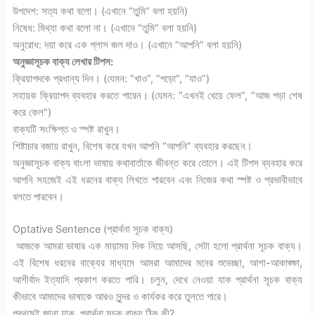
উপদেশ: সত্য কথা বলো। (এখানে “তুমি” বলা হয়নি)
নিষেধ: মিথ্যা কথা বলো না। (এখানে “তুমি” বলা হয়নি)
অনুরোধ: দয়া করে এক গ্লাস জল দাও। (এখানে “আপনি” বলা হয়নি)
অনুজ্ঞাসূচক বাক্য লেখার টিপস:
ক্রিয়াপদকে প্রধান্য দিন। (যেমন: “খাও”, “পড়ো”, “যাও”)
সহায়ক ক্রিয়াপদ ব্যবহার করতে পারেন। (যেমন: “এখনই খেয়ে ফেল”, “আজ পড়া শেষ
করে ফেল”)
বাক্যটি সংক্ষিপ্ত ও স্পষ্ট রাখুন।
শিষ্টাচার বজায় রাখুন, বিশেষ করে যখন আপনি “আপনি” ব্যবহার করছেন।
অনুজ্ঞাসূচক বাক্য বাংলা ভাষায় কথাবার্তাকে জীবন্ত করে তোলে। এই টিপস ব্যবহার করে
আপনি সহজেই এই ধরনের বাক্য লিখতে পারবেন এবং নিজের কথা স্পষ্ট ও প্রভাবীভাবে
বলতে পারবেন।
Optative Sentence (প্রার্থনা সূচক বাক্য)
আজকে আমরা ভাষার এক মায়াময় দিক নিয়ে আসছি, সেটা হলো প্রার্থনা সূচক বাক্য।
এই বিশেষ ধরনের বাক্যের মাধ্যমে আমরা আমাদের মনের শুভেচ্ছা, আশা-আকাঙ্ক্ষা,
আশীর্বাদ ইত্যাদি প্রকাশ করতে পারি। চলুন, দেখে নেওয়া যাক প্রার্থনা সূচক বাক্য
কীভাবে আমাদের ভাষাকে আরও সুন্দর ও কার্যকর করে তুলতে পারে।
প্রথমেই জানা যাক, প্রার্থনা সূচক বাক্য ঠিক কী?