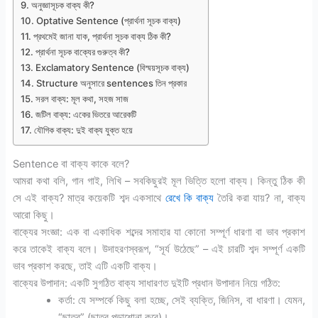
অনুজ্ঞাসূচক বাক্য কী?
Optative Sentence (প্রার্থনা সূচক বাক্য)
প্রথমেই জানা যাক, প্রার্থনা সূচক বাক্য ঠিক কী?
প্রার্থনা সূচক বাক্যের গুরুত্ব কী?
Exclamatory Sentence (বিস্ময়সূচক বাক্য)
Structure অনুসারে sentences তিন প্রকার
সরল বাক্য: মূল কথা, সহজ সাজ
জটিল বাক্য: একের ভিতরে আরেকটি
যৌগিক বাক্য: দুই বাক্য যুক্ত হয়ে
Sentence বা বাক্য কাকে বলে?
আমরা কথা বলি, গান গাই, লিখি – সবকিছুরই মূল ভিত্তি হলো বাক্য। কিন্তু ঠিক কী
সে এই বাক্য? মাত্র কয়েকটি শব্দ একসাথে
রেখে কি বাক্য
তৈরি করা যায়? না, বাক্য
আরো কিছু।
বাক্যের সংজ্ঞা: এক বা একাধিক শব্দের সমাহার যা কোনো সম্পূর্ণ ধারণা বা ভাব প্রকাশ
করে তাকেই বাক্য বলে। উদাহরণস্বরূপ, “সূর্য উঠেছে” – এই চারটি শব্দ সম্পূর্ণ একটি
ভাব প্রকাশ করছে, তাই এটি একটি বাক্য।
বাক্যের উপাদান: একটি সুগঠিত বাক্য সাধারণত দুইটি প্রধান উপাদান নিয়ে গঠিত:
কর্তা: যে সম্পর্কে কিছু বলা হচ্ছে, সেই ব্যক্তি, জিনিস, বা ধারণা। যেমন,
“ছাত্র” (ছাত্র পড়াশোনা করে)।