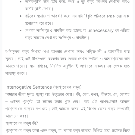
আত্মবিশ্বাসী ভাব তৈরি করে: স্পষ্ট ও দৃঢ় বাক্য আপনার লেখাকে আরও
আত্মবিশ্বাসী দেখায়।
পাঠকের মনোযোগ আকর্ষণ করে: সরাসরি বিবৃতি পাঠককে চমকে দেয় এবং
মনোযোগ ধরে রাখে।
লেখাকে সংক্ষিপ্ত ও সাবলীল করে তোলে: অ unnecessary শব্দ এড়িয়ে
বাক্য সাজালে লেখা হয় সংক্ষিপ্ত ও সাবলীল।
বর্ণনামূলক বাক্য লিখতে শেখা আপনার লেখাকে আরও শক্তিশালী ও আকর্ষণীয় করে
তুলবে। তাই এই টিপসগুলো ব্যবহার করে নিজের লেখায় স্পষ্টতা ও আত্মবিশ্বাসের ভাব
আনতে পারেন। মনে রাখবেন, নিয়মিত অনুশীলনই আপনাকে একজন দক্ষ লেখক হতে
সাহায্য করবে।
Interrogative Sentence (প্রশ্নবোধক বাক্য)
আমাদের জীবন মূলত প্রশ্ন আর উত্তরের খেলা। কী, কেন, কখন, কীভাবে, কে, কোথায়
– এইসব প্রশ্নই তো জ্ঞানের দুয়ার খুলে দেয়। আর এই প্রশ্নগুলোই আসলে
প্রশ্নবোধক বাক্যের রূপ নেয়। তাই আজকে আমরা এই বিশেষ ধরনের বাক্য সম্পর্কেই
আলোচনা করব।
প্রশ্নবোধক বাক্য কী?
প্রশ্নবোধক বাক্য হলো এমন বাক্য, যা কোনো তথ্য জানতে, নিশ্চিত হতে, মতামত নিতে