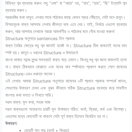
বিভিন্ন শব্দ ব্যবহার করুন: শুধু “ওমা” বা “আরে” নয়, “বাহ”, “হায়”, “ছি” ইত্যাদি শব্দ
ব্যবহার করুন।
স্বরভঙ্গির কথা ভাবুন: লেখার সাথে পাঠকের কাছে কেমন স্বরে পৌঁছাবে, সেটা মনে রাখুন।
বিস্ময়সূচক বাক্য আপনার লেখায় জীবন্ত ভাব এনে দেয়। তাই, নির্ভয়ে এগুলো ব্যবহার
করুন, আর আপনার লেখাকে আরো আকর্ষণীয় ও পাঠকের মনে গেঁথে যাওয়া করুন!
Structure অনুসারে sentences তিন প্রকার
বাক্য তৈরির ক্ষেত্রে শুধু শব্দ জানাই যথেষ্ট না। Structure ঠিক থাকলেই মনের ভাব
স্পষ্ট হয়। জানুন ৩ ধরনের Structure ও উদাহরণ!
বাংলা ভাষায় শব্দের সুন্দর সমন্বয়ই বাক্য গড়ে তোলে। কিন্তু শুধু শব্দ জানা থাকলেই হলো
না। বাক্য ঠিকভাবে বোঝাতে এবং মনের ভাব স্পষ্টভাবে প্রকাশ করতে গেলে বাক্যের
Structure-এরও গুরুত্ব অনেক।
এই লেখায় আমরা Structure অনুসারে বাক্যের ৩টি প্রধান প্রকার সম্পর্কে জানব,
সেগুলোর উদাহরণ দেখব এবং বুঝব কীভাবে সঠিক Structure ব্যবহার করে সাবলীল
বাংলায় কথা বলতে ও লিখতে পারি।
সরল বাক্য: মূল কথা, সহজ সাজ
সরল বাক্যগুলো সাধারণত চারটি মূল উপাদানে গঠিত: কর্তা, ক্রিয়া, কর্ম এবং বিশেষ্য।
এগুলোর মধ্যে কোনোটি না থাকলে সেটা পূর্ণ বাক্য হিসেবে বিবেচিত হয় না।
উদাহরণ:
মেয়েটি গান গায় (কর্তা + ক্রিয়া)