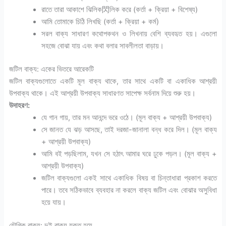
রাতে তারা আকাশে ঝিলিক閃লিক করে (কর্তা + ক্রিয়া + বিশেষ্য)
আমি তোমাকে চিঠি লিখছি (কর্তা + ক্রিয়া + কর্ম)
সরল বাক্য সাধারণ কথোপকথন ও লিখনায় বেশি ব্যবহৃত হয়। এগুলো
সহজে বোঝা যায় এবং কথা বলার সাবলীলতা বাড়ায়।
জটিল বাক্য: একের ভিতরে আরেকটি
জটিল বাক্যগুলোতে একটি মূল বাক্য থাকে, তার সাথে একটি বা একাধিক আশ্রয়ী
উপবাক্য থাকে। এই আশ্রয়ী উপবাক্য সাধারণত সাপেক্ষ সর্বনাম দিয়ে শুরু হয়।
উদাহরণ:
যে গান গায়, তার মন আনন্দে ভরে ওঠে। (মূল বাক্য + আশ্রয়ী উপবাক্য)
সে জানত যে ঝড় আসছে, তাই দরজা-জানালা বন্ধ করে দিল। (মূল বাক্য
+ আশ্রয়ী উপবাক্য)
আমি বই পড়ছিলাম, যখন সে হঠাৎ আমার ঘরে ঢুকে পড়ল। (মূল বাক্য +
আশ্রয়ী উপবাক্য)
জটিল বাক্যগুলো একই সাথে একাধিক বিষয় বা চিন্তাধারা প্রকাশ করতে
পারে। তবে সঠিকভাবে ব্যবহার না করলে বাক্য জটিল এবং বোঝার অসুবিধা
হয়ে যায়।
যৌগিক বাক্য: দুই বাক্য যুক্ত হয়ে