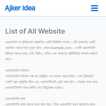
Skip
Ajker Idea
to
content
List of All Website
ওয়েবসাইট হল ইন্টারনেটে প্রকাশিত একটি ডিজিটাল সম্পদ। এটি সাধারণত একটি
ডোমেইন নামের সাথে যুক্ত থাকে, যেমন example.com। একটি ওয়েবসাইটে
বিভিন্ন ধরনের তথ্য, ছবি, ভিডিও, অডিও এবং অন্যান্য মাল্টিমিডিয়া উপাদান থাকতে
পারে।
ওয়েবসাইটের ইতিহাস
ওয়েবসাইটের ইতিহাস শুরু হয় 1990-এর দশকের প্রথম দিকে। তখন ইন্টারনেট
একটি নতুন প্রযুক্তি ছিল এবং ওয়েবসাইটগুলি খুবই সরল ছিল। সময়ের সাথে সাথে
ওয়েবসাইটগুলি আরও জটিল এবং বৈচিত্র্যময় হয়েছে।
ওয়েবসাইটের কাজ
ওয়েবসাইটের কাজ অনেক রকম হতে পারে। কিছু ওয়েবসাইট তথ্য প্রকাশের জন্য