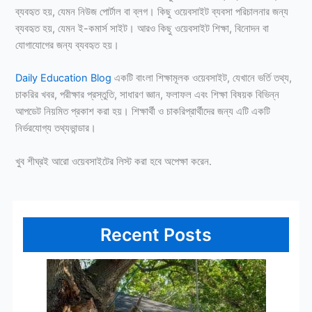
ব্যবহৃত হয়, যেমন নিউজ পোর্টাল বা ব্লগ। কিছু ওয়েবসাইট ব্যবসা পরিচালনার জন্য
ব্যবহৃত হয়, যেমন ই-কমার্স সাইট। আরও কিছু ওয়েবসাইট শিক্ষা, বিনোদন বা
যোগাযোগের জন্য ব্যবহৃত হয়।
Daily Education Blog
একটি বাংলা শিক্ষামূলক ওয়েবসাইট, যেখানে ভর্তি তথ্য,
চাকরির খবর, পরীক্ষার প্রস্তুতি, সাধারণ জ্ঞান, ফলাফল এবং শিক্ষা বিষয়ক বিভিন্ন
আপডেট নিয়মিত প্রকাশ করা হয়। শিক্ষার্থী ও চাকরিপ্রার্থীদের জন্য এটি একটি
নির্ভরযোগ্য তথ্যভান্ডার।
খুব শীঘ্রই আরো ওয়েবসাইটের লিস্ট করা হবে অপেক্ষা করেন.
Recent Posts