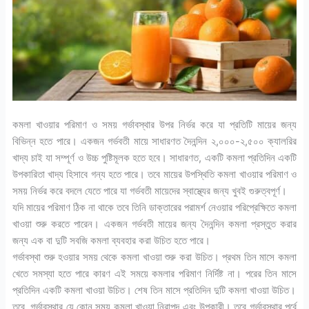
কমলা খাওয়ার পরিমাণ ও সময় গর্ভাবস্থার উপর নির্ভর করে যা প্রতিটি মায়ের জন্য
বিভিন্ন হতে পারে। একজন গর্ভবতী মায়ে সাধারণত দৈনন্দিন ২,০০০-২,৫০০ ক্যালরির
খাদ্য চাই যা সম্পূর্ণ ও উচ্চ পুষ্টিমূলক হতে হবে। সাধারণত, একটি কমলা প্রতিদিন একটি
উপকারিতা খাদ্য হিসাবে গন্য হতে পারে। তবে মায়ের উপস্থিতি কমলা খাওয়ার পরিমাণ ও
সময় নির্ভর করে বদলে যেতে পারে যা গর্ভবতী মায়েদের স্বাস্থ্যের জন্য খুবই গুরুত্বপূর্ণ।
যদি মায়ের পরিমাণ ঠিক না থাকে তবে তিনি ডাক্তারের পরামর্শ নেওয়ার পরিপ্রেক্ষিতে কমলা
খাওয়া শুরু করতে পারেন। একজন গর্ভবতী মায়ের জন্য দৈনন্দিন কমলা প্রস্তুত করার
জন্য এক বা দুটি সবজি কমলা ব্যবহার করা উচিত হতে পারে।
গর্ভাবস্থা শুরু হওয়ার সময় থেকে কমলা খাওয়া শুরু করা উচিত। প্রথম তিন মাসে কমলা
খেতে সমস্যা হতে পারে কারণ এই সময়ে কমলার পরিমাণ নির্দিষ্ট না। পরের তিন মাসে
প্রতিদিন একটি কমলা খাওয়া উচিত। শেষ তিন মাসে প্রতিদিন দুটি কমলা খাওয়া উচিত।
তবে, গর্ভাবস্থার যে কোন সময় কমলা খাওয়া নিরাপদ এবং উপকারী। তবে গর্ভাবস্থার পূর্বে