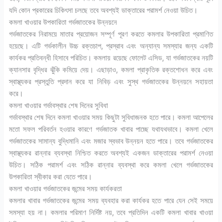
যদি কোন প্রকারের চিকিৎসা চলছে তবে অবশ্যই ডাক্তারের পরামর্শ নেওয়া উচিত।
কমলা খাওয়ার উপকারিতা গর্ভজাতকের উন্নয়নে
গর্ভজাতকের নিরাময়ে মাতার প্রয়োজন সম্পূর্ণ পূরণ করতে কমলার উপকারিতা প্রমাণিত
হয়েছে। এটি গর্ভকালীন উচ্চ রক্তচাপ, প্রস্রাব এবং অন্যান্য সমস্যার জন্য একটি
কার্যকর প্রতিবন্ধী হিসাবে পরিচিত। কমলায় রয়েছে ফোলেট এসিড, যা গর্ভজাতকের নয়টি
ক্যানসার বৃদ্ধির ঝুঁকি কমিয়ে দেয়। এছাড়াও, কমলা প্রাকৃতিক রক্তশোধন করে এবং
স্বাস্থ্যকর প্রস্তুতি প্রদান করে যা নিবিড় এবং সুস্থ গর্ভজাতকের উন্নয়নে সহায়তা
করে।
কমলা খাওয়ার গর্ভাবস্থার শেষ দিনের সুবিধা
গর্ভাবস্থার শেষ দিনে কমলা খাওয়ার সময় কিছুটা সুবিধাজনক হতে পারে। কমলা আপেলের
মতো সফল পরিবর্তন হওয়ার কারণে গর্ভজাতক খাবার পাচ্ছে যথাযথভাবে। কমলা খেলে
গর্ভজাতকের সামান্য বুদ্ধিমানি এবং মজার স্বভাব উন্নয়ন হতে পারে। তবে গর্ভজাতকের
স্বাস্থ্যকর রান্নার ব্যবস্থা নিশ্চিত করতে অবশ্যই একজন ডাক্তারের পরামর্শ নেওয়া
উচিত। সঠিক পরামর্শ এবং সঠিক রান্নার ব্যবস্থা করে কমলা খেলে গর্ভজাতকের
উপকারিতা স্বীকার করা যেতে পারে।
কমলা খাওয়ার গর্ভজাতকের জন্মের সময় কার্যকরতা
কমলার খাবার গর্ভজাতকের জন্মের সময় ব্যবহার করা কার্যকর হতে পারে যেন সেই সময়ে
সমস্যা হয় না। কমলার পরিমাণ নির্দিষ্ট নয়, তবে প্রতিদিন একটি কমলা খাবার খাওয়া