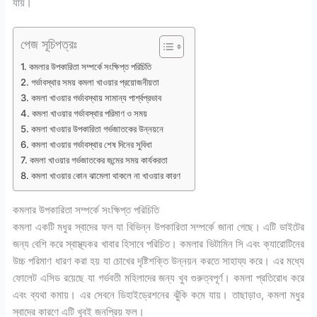
যায়।
পেজ সূচিপত্রঃ
কমলার উপকারিতা সম্পর্কে সংক্ষিপ্ত পরিচিতি
গর্ভাবস্থার সময় কমলা খাওয়ার প্রয়োজনীয়তা
কমলা খাওয়ার গর্ভাবস্থায় সামান্য পার্শ্বপ্রভাব
কমলা খাওয়ার গর্ভাবস্থার পরিমাণ ও সময়
কমলা খাওয়ার উপকারিতা গর্ভজাতকের উন্নয়নে
কমলা খাওয়ার গর্ভাবস্থার শেষ দিনের সুবিধা
কমলা খাওয়ার গর্ভজাতকের জন্মের সময় কার্যকরতা
কমলা খাওয়ার কোন ঝামেলা থাকলে না খাওয়ার কারণ
কমলার উপকারিতা সম্পর্কে সংক্ষিপ্ত পরিচিতি
কমলা একটি মধুর স্বাদের ফল যা বিভিন্ন উপকারিতা সম্পর্কে জানা গেছে। এটি ডাইটের
জন্য বেশি করে স্বাস্থ্যকর খাবার হিসাবে পরিচিত। কমলার ভিটামিন সি এবং ক্যারোটিনের
উচ্চ পরিমাণ ধারণ করা হয় যা চোখের দৃষ্টিশক্তি উন্নয়ন করতে সাহায্য করে। এর মধ্যে
ফোলেট এসিড রয়েছে যা গর্ভবতী মহিলাদের জন্য খুব গুরুত্বপূর্ণ। কমলা প্রতিরোধ করে
এবং ব্যথা কমায়। এর সেবনে ডিহাইড্রেশনের ঝুঁকি কমে যায়। তাছাড়াও, কমলা মধুর
স্বাদের কারণে এটি খুবই জনপ্রিয় ফল।