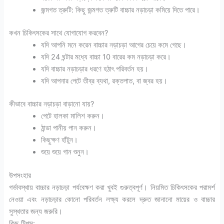
জন্মগত ত্রুটি: কিছু জন্মগত ত্রুটি বাচ্চার নড়াচড়া কমিয়ে দিতে পারে।
কখন চিকিৎসকের সাথে যোগাযোগ করবেন?
যদি আপনি মনে করেন বাচ্চার নড়াচড়া আগের চেয়ে কমে গেছে।
যদি 24 ঘন্টার মধ্যে বাচ্চা 10 বারের কম নড়াচড়া করে।
যদি বাচ্চার নড়াচড়ার ধরণে হঠাৎ পরিবর্তন হয়।
যদি আপনার পেটে তীব্র ব্যথা, রক্তপাত, বা জ্বর হয়।
কীভাবে বাচ্চার নড়াচড়া বাড়ানো যায়?
পেটে হালকা মালিশ করুন।
ঠান্ডা পানীয় পান করুন।
কিছুক্ষণ হাঁটুন।
শুয়ে শুয়ে গান শুনুন।
উপসংহার
গর্ভাবস্থায় বাচ্চার নড়াচড়া পর্যবেক্ষণ করা খুবই গুরুত্বপূর্ণ। নিয়মিত চিকিৎসকের পরামর্শ
নেওয়া এবং নড়াচড়ার কোনো পরিবর্তন লক্ষ্য করলে দ্রুত জানানো মায়ের ও বাচ্চার
সুস্থতার জন্য জরুরি।
কিছু টিপস: