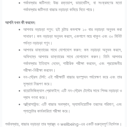
গর্ভাবস্থার জটিলতা: উচ্চ রক্তচাপ, ডায়াবেটিস, বা সংক্রমণের মতো
গর্ভাবস্থার জটিলতা বাচ্চার নড়াচড়া কমিয়ে দিতে পারে।
আপনি যখন কী করবেন:
আপনার নড়াচড়া গণুন: দুই ঘন্টায় কমপক্ষে ১০ বার নড়াচড়া অনুভব করা
সাধারণ। কম নড়াচড়া অনুভব করলে, একপাশে শুয়ে থাকুন এবং ৩০ মিনিট
পর্যন্ত নড়াচড়া গণুন।
আপনার ডাক্তারের সাথে যোগাযোগ করুন: কম নড়াচড়া অনুভব করলে,
অবিলম্বে আপনার ডাক্তারের সাথে যোগাযোগ করুন। তিনি আপনার
গর্ভাবস্থার ইতিহাস নেবেন, শারীরিক পরীক্ষা করবেন, এবং প্রয়োজনীয়
পরীক্ষা-নিরীক্ষা করবেন।
নন-স্ট্রেস টেস্ট: এই পরীক্ষাটি বাচ্চার হৃৎস্পন্দন পর্যবেক্ষণ করে এবং তার
সুস্থতা নিরূপণ করে।
বায়োফিজিক্যাল প্রোফাইল: এটি নন-স্ট্রেস টেস্টের সাথে শিশুর নড়াচড়া ও
শ্বাস গণনা করে।
আল্ট্রাসাউন্ড: এটি বাচ্চার অবস্থান, অ্যামনিয়োটিক তরলের পরিমাণ, এবং
প্লাসেন্টার কার্যকারিতা পরীক্ষা করে।
গর্ভাবস্থায়, বাচ্চার নড়াচড়া তার স্বাস্থ্য ও wellbeing-এর একটি গুরুত্বপূর্ণ নির্দেশক।