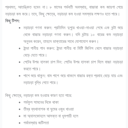
প্রথমত, আতঙ্কিত হবেন না। ৮ মাসের গর্ভবতী অবস্থায়, বাচ্চারা কম জায়গা পেয়ে
নড়াচড়া কম করে। তবে, কিছু ক্ষেত্রে, নড়াচড়া কম হওয়া সমস্যার লক্ষণও হতে পারে।
কিছু টিপস:
নড়াচড়া গণনা করুন: প্রতিদিন দুপুরে খাওয়া-দাওয়া শেষে এক ঘন্টা শুয়ে
থেকে বাচ্চার নড়াচড়া গণনা করুন। যদি ঘন্টায় ১০ বারের কম নড়াচড়া
অনুভব করেন, তাহলে ডাক্তারের সাথে যোগাযোগ করুন।
ঠান্ডা পানীয় পান করুন: ঠান্ডা পানীয় বা মিষ্টি জিনিস খেলে বাচ্চার নড়াচড়া
বেড়ে যেতে পারে।
পেটের উপর হালকা চাপ দিন: পেটের উপর হালকা চাপ দিলে বাচ্চা নড়াচড়া
করতে পারে।
পাশে শুয়ে থাকুন: বাম পাশে শুয়ে থাকলে বাচ্চার রক্ত ​​প্রবাহ বেড়ে যায় এবং
নড়াচড়া বৃদ্ধি পেতে পারে।
কিছু ক্ষেত্রে, নড়াচড়া কম হওয়ার কারণ হতে পারে:
গর্ভফুল সামনের দিকে থাকা
তীব্র ব্যথানাশক বা ঘুমের ওষুধ খাওয়া
মা অ্যালকোহলে আসক্ত বা ধূমপায়ী হলে
গর্ভাবস্থায় জটিলতা