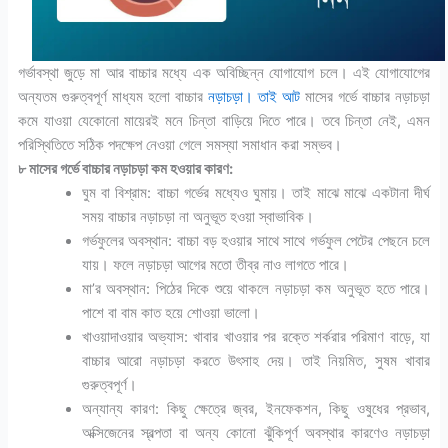
গর্ভাবস্থা জুড়ে মা আর বাচ্চার মধ্যে এক অবিচ্ছিন্ন যোগাযোগ চলে। এই যোগাযোগের
অন্যতম গুরুত্বপূর্ণ মাধ্যম হলো বাচ্চার
নড়াচড়া। তাই আট
মাসের গর্ভে বাচ্চার নড়াচড়া
কমে যাওয়া যেকোনো মায়েরই মনে চিন্তা বাড়িয়ে দিতে পারে। তবে চিন্তা নেই, এমন
পরিস্থিতিতে সঠিক পদক্ষেপ নেওয়া গেলে সমস্যা সমাধান করা সম্ভব।
৮ মাসের গর্ভে বাচ্চার নড়াচড়া কম হওয়ার কারণ:
ঘুম বা বিশ্রাম: বাচ্চা গর্ভের মধ্যেও ঘুমায়। তাই মাঝে মাঝে একটানা দীর্ঘ
সময় বাচ্চার নড়াচড়া না অনুভূত হওয়া স্বাভাবিক।
গর্ভফুলের অবস্থান: বাচ্চা বড় হওয়ার সাথে সাথে গর্ভফুল পেটের পেছনে চলে
যায়। ফলে নড়াচড়া আগের মতো তীব্র নাও লাগতে পারে।
মা’র অবস্থান: পিঠের দিকে শুয়ে থাকলে নড়াচড়া কম অনুভূত হতে পারে।
পাশে বা বাম কাত হয়ে শোওয়া ভালো।
খাওয়াদাওয়ার অভ্যাস: খাবার খাওয়ার পর রক্তে শর্করার পরিমাণ বাড়ে, যা
বাচ্চার আরো নড়াচড়া করতে উৎসাহ দেয়। তাই নিয়মিত, সুষম খাবার
গুরুত্বপূর্ণ।
অন্যান্য কারণ: কিছু ক্ষেত্রে জ্বর, ইনফেকশন, কিছু ওষুধের প্রভাব,
অক্সিজেনের স্বল্পতা বা অন্য কোনো ঝুঁকিপূর্ণ অবস্থার কারণেও নড়াচড়া