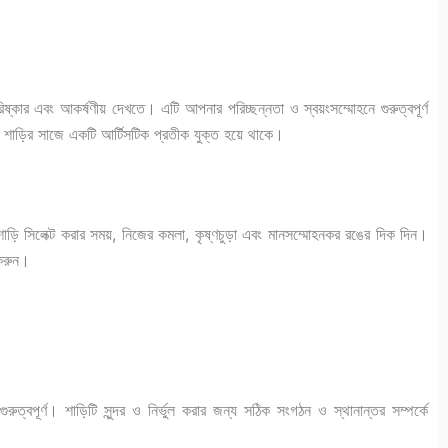
কার এবং আকর্ষণীয় দেখতে। এটি আপনার পরিচ্ছন্নতা ও স্বয়ংসম্মোহনে গুরুত্বপূর্ণ
ড়ির সাজে একটি আর্টিসটিক প্রতীক যুক্ত হয়ে থাকে।
শাড়ি সিলেক্ট করার সময়, নিজের কমলা, কৃষ্ণচুড়া এবং মানসম্মোহনকর রঙের দিক দিন।
 করুন।
্বপূর্ণ। শাড়িটি সুন্দর ও নির্ভুল করার জন্য সঠিক সংগঠন ও স্থানান্তর সম্পর্কে