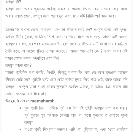
রূপমূল কী?
রূপমূল হলো ভাষার ক্ষুদ্রতম অর্থবহ একক যা আরও বিভাজন করা সম্ভব নয়। সহজ
ভাষায় বলতে গেলে, রূপমূল হলো শব্দের মূল অংশ যা একটি নির্দিষ্ট অর্থ বহন করে।
আপনি কি কখনো ভেবে দেখেছেন, শব্দগুলো কীভাবে তৈরি হয়? রূপমূল হলো সেই ক্ষুদ্র,
অর্থবহ ইটের টুকরা, যা মিলে মিশে আমাদের প্রিয় বাংলা ভাষা গড়ে তোলে! এই ব্লগে,
রূপমূলের ধারণা, এর প্রকারভেদ এবং উদাহরণ সহকারে কীভাবে এটি বাংলা ভাষার কাঠামো
তৈরি করে, তা সহজে বুঝিয়ে দেওয়া হয়েছে। তাহলে আর দেরি কেন? বাংলা ভাষার এই
মজার গোপন রহস্য উদঘাটনে যোগ দিন!
রূপমূল কাকে বলে?
আমরা প্রতিদিন কথা বলছি, লিখছি, কিন্তু কখনো কি ভেবে দেখেছেন শব্দগুলো আসলে
কীভাবে তৈরি হয়? প্রতিটি শব্দই ছোট ছোট অর্থবহ টুকরা দিয়ে গড়ে ওঠে, যাকে আমরা বলি
রূপমূল। রূপমূল হলো বাংলা ভাষার ক্ষুদ্রতম অর্থবহ একক, যা আরও খণ্ড করলে তার
কোনো স্বতন্ত্র অর্থ থাকে না।
উদাহরণের মাধ্যম memahami:
ফুল শব্দটি নিন। এটিকে ‘ফু’ এবং ‘ল’ এই দুইটি রূপমূলে ভাগ করা যায়।
‘ফু’ ফুলের মূল অংশকে বোঝায় আর ‘ল’ হলো ক্ষুদ্রতা বা ছোট্টবে সূচক
রূপমূল।
খাওয়া শব্দটি বিশ্লেষণ করুন। এটি ‘খা’ (ক্রিয়াপদ) এবং ‘ওয়া’ (বর্তমান