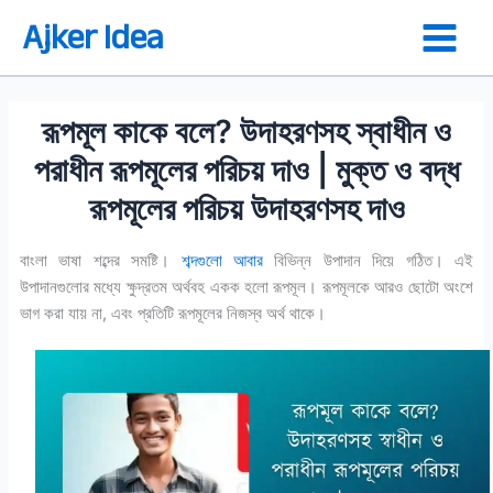
Skip
Ajker Idea
to
content
রূপমূল কাকে বলে? উদাহরণসহ স্বাধীন ও
পরাধীন রূপমূলের পরিচয় দাও | মুক্ত ও বদ্ধ
রূপমূলের পরিচয় উদাহরণসহ দাও
বাংলা ভাষা শব্দের সমষ্টি।
শব্দগুলো আবার
বিভিন্ন উপাদান দিয়ে গঠিত। এই
উপাদানগুলোর মধ্যে ক্ষুদ্রতম অর্থবহ একক হলো রূপমূল। রূপমূলকে আরও ছোটো অংশে
ভাগ করা যায় না, এবং প্রতিটি রূপমূলের নিজস্ব অর্থ থাকে।