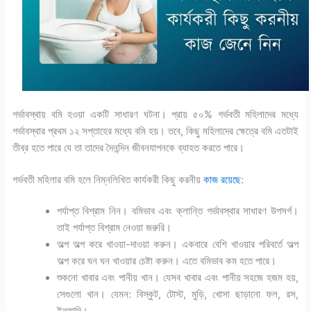
গর্ভাবস্থায় বমি হওয়া একটি সাধারণ ঘটনা। প্রায় ৫০% গর্ভবতী মহিলাদের মধ্যে
গর্ভাবস্থার প্রথম ১২ সপ্তাহের মধ্যে বমি হয়। তবে, কিছু মহিলাদের ক্ষেত্রে বমি এতটাই
তীব্র হতে পারে যে তা তাদের দৈনন্দিন জীবনযাপনকে ব্যাহত করতে পারে।
গর্ভবতী মহিলার বমি হলে নিম্নলিখিত কার্যকরী কিছু করনীয়
কাজ রয়েছে
:
পর্যাপ্ত বিশ্রাম নিন। বমিভাব এবং ক্লান্তি গর্ভাবস্থার সাধারণ উপসর্গ।
তাই পর্যাপ্ত বিশ্রাম নেওয়া জরুরি।
অল্প অল্প করে খাওয়া-দাওয়া করুন। একবারে বেশি খাওয়ার পরিবর্তে অল্প
অল্প করে ঘন ঘন খাওয়ার চেষ্টা করুন। এতে বমিভাব কম হতে পারে।
শুকনো খাবার এবং পানীয় খান। যেসব খাবার এবং পানীয় সহজে হজম হয়,
সেগুলো খান। যেমন: বিস্কুট, টোস্ট, মুড়ি, খোসা ছাড়ানো ফল, রস,