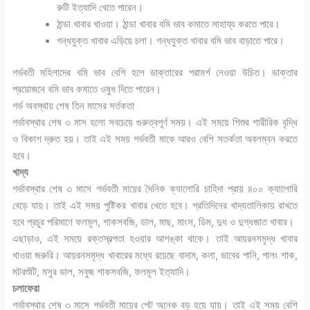
রুটি ইত্যাদি খেতে পারেন।
ঠান্ডা খাবার খাওয়া। ঠান্ডা খাবার বমি ভাব কমাতে সাহায্য করতে পারে।
গন্ধযুক্ত খাবার এড়িয়ে চলা। গন্ধযুক্ত খাবার বমি ভাব বাড়াতে পারে।
গর্ভবতী মহিলাদের বমি ভাব বেশি হলে ডাক্তারের পরামর্শ নেওয়া উচিত। ডাক্তার
প্রয়োজনে বমি ভাব কমাতে ওষুধ দিতে পারেন।
গর্ভ অবস্থায় শেষ তিন মাসের সর্তকতা
গর্ভাবস্থার শেষ ৩ মাস হলো সবচেয়ে গুরুত্বপূর্ণ সময়। এই সময়ে শিশুর শারীরিক বৃদ্ধি
ও বিকাশ দ্রুত হয়। তাই এই সময় গর্ভবতী মাকে আরও বেশি সতর্কতা অবলম্বন করতে
হবে।
খাদ্য
গর্ভাবস্থার শেষ ৩ মাসে গর্ভবতী মায়ের দৈনিক ক্যালোরি চাহিদা প্রায় ৪০০ ক্যালোরি
বেড়ে যায়। তাই এই সময় পুষ্টিকর খাবার খেতে হবে। প্রতিদিনের খাদ্যতালিকায় রাখতে
হবে প্রচুর পরিমাণে ফলমূল, শাকসবজি, ডাল, মাছ, মাংস, ডিম, দুধ ও দুগ্ধজাত খাবার।
এছাড়াও, এই সময়ে রক্তস্বল্পতা হওয়ার আশঙ্কা থাকে। তাই আয়রনসমৃদ্ধ খাবার
খাওয়া জরুরি। আয়রনসমৃদ্ধ খাবারের মধ্যে রয়েছে বাদাম, কলা, ডাবের পানি, পালং শাক,
মটরশুঁটি, মসুর ডাল, সবুজ শাকসবজি, ফলমূল ইত্যাদি।
চলাফেরা
গর্ভাবস্থার শেষ ৩ মাসে গর্ভবতী মায়ের পেট অনেক বড় হয়ে যায়। তাই এই সময় বেশি