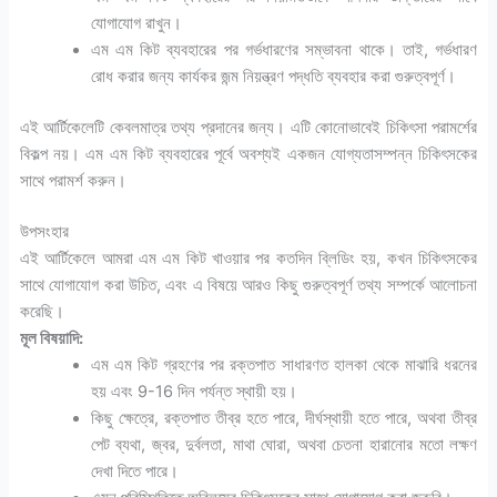
যোগাযোগ রাখুন।
এম এম কিট ব্যবহারের পর গর্ভধারণের সম্ভাবনা থাকে। তাই, গর্ভধারণ
রোধ করার জন্য কার্যকর জন্ম নিয়ন্ত্রণ পদ্ধতি ব্যবহার করা গুরুত্বপূর্ণ।
এই আর্টিকেলেটি কেবলমাত্র তথ্য প্রদানের জন্য। এটি কোনোভাবেই চিকিৎসা পরামর্শের
বিকল্প নয়। এম এম কিট ব্যবহারের পূর্বে অবশ্যই একজন যোগ্যতাসম্পন্ন চিকিৎসকের
সাথে পরামর্শ করুন।
উপসংহার
এই আর্টিকেলে আমরা এম এম কিট খাওয়ার পর কতদিন ব্লিডিং হয়, কখন চিকিৎসকের
সাথে যোগাযোগ করা উচিত, এবং এ বিষয়ে আরও কিছু গুরুত্বপূর্ণ তথ্য সম্পর্কে আলোচনা
করেছি।
মূল বিষয়াদি:
এম এম কিট গ্রহণের পর রক্তপাত সাধারণত হালকা থেকে মাঝারি ধরনের
হয় এবং 9-16 দিন পর্যন্ত স্থায়ী হয়।
কিছু ক্ষেত্রে, রক্তপাত তীব্র হতে পারে, দীর্ঘস্থায়ী হতে পারে, অথবা তীব্র
পেট ব্যথা, জ্বর, দুর্বলতা, মাথা ঘোরা, অথবা চেতনা হারানোর মতো লক্ষণ
দেখা দিতে পারে।