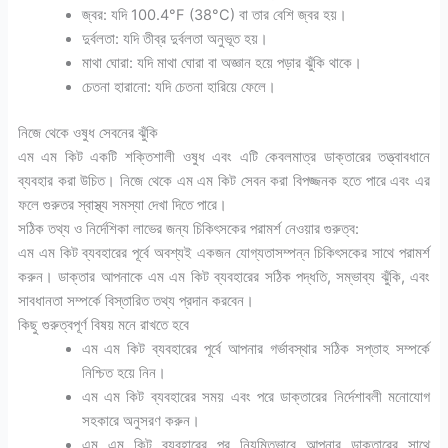
জ্বর: যদি 100.4°F (38°C) বা তার বেশি জ্বর হয়।
দুর্বলতা: যদি তীব্র দুর্বলতা অনুভূত হয়।
মাথা ঘোরা: যদি মাথা ঘোরা বা অজ্ঞান হয়ে পড়ার ঝুঁকি থাকে।
চেতনা হারানো: যদি চেতনা হারিয়ে ফেলে।
নিজে থেকে ওষুধ সেবনের ঝুঁকি
এম এম কিট একটি শক্তিশালী ওষুধ এবং এটি কেবলমাত্র ডাক্তারের তত্ত্বাবধানে
ব্যবহার করা উচিত। নিজে থেকে এম এম কিট সেবন করা বিপজ্জনক হতে পারে এবং এর
ফলে গুরুতর স্বাস্থ্য সমস্যা দেখা দিতে পারে।
সঠিক তথ্য ও নির্দেশিকা লাভের জন্য চিকিৎসকের পরামর্শ নেওয়ার গুরুত্ব:
এম এম কিট ব্যবহারের পূর্বে অবশ্যই একজন যোগ্যতাসম্পন্ন চিকিৎসকের সাথে পরামর্শ
করুন। ডাক্তার আপনাকে এম এম কিট ব্যবহারের সঠিক পদ্ধতি, সম্ভাব্য ঝুঁকি, এবং
সাবধানতা সম্পর্কে বিস্তারিত তথ্য প্রদান করবেন।
কিছু গুরুত্বপূর্ণ বিষয় মনে রাখতে হবে
এম এম কিট ব্যবহারের পূর্বে আপনার গর্ভাবস্থার সঠিক সপ্তাহ সম্পর্কে
নিশ্চিত হয়ে নিন।
এম এম কিট ব্যবহারের সময় এবং পরে ডাক্তারের নির্দেশাবলী মনোযোগ
সহকারে অনুসরণ করুন।
এম এম কিট ব্যবহারের পর নিয়মিতভাবে আপনার ডাক্তারের সাথে