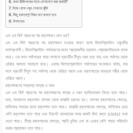
কখন চিকিৎসকের সাথে যোগাযোগ করা জরুরি?
নিজে থেকে ওষুধ সেবনের ঝুঁকি
কিছু গুরুত্বপূর্ণ বিষয় মনে রাখতে হবে
উপসংহার
এম এম কিট গ্রহণের পর রক্তক্ষরণ কেন হয়?
এম এম কিট গ্রহণের পর রক্তক্ষরণ হওয়ার কারণ হলো মিফেপ্রিস্টোন ওষুধটির
কার্যপ্রণালী। মিফেপ্রিস্টোন গর্ভধারণের জন্য প্রয়োজনীয় হরমোন প্রোজেস্টেরনকে ব্লক
করে। এর ফলে গর্ভাশয়ের গায়ে লাগানো ভ্রূণটির টিস্যু নরম হয়ে যায় এবং গর্ভাশয় থেকে
বেরিয়ে আসতে সহায়তা করে। এরপর মিসোপ্রোস্টোল গর্ভাশয়ের সংকোচন ঘটায়, যার
ফলে ভ্রূণটি টিস্যু সহ গর্ভাশয় থেকে বেরিয়ে আসে এবং রক্তপাতের মাধ্যমে শরীর থেকে
বেরিয়ে আসে।
রক্তক্ষরণের সম্ভাব্য মাত্রা ও ধরন
এম এম কিট গ্রহণের পর রক্তক্ষরণের মাত্রা ও ধরন ব্যক্তিভেদে ভিন্ন হতে পারে।
তবে, সাধারণত রক্তপাত হালকা থেকে মাঝারি ধরনের হয়। হালকা রক্তপাতের ক্ষেত্রে,
মাসিকের সময়ের মতো রক্তপাত হতে পারে। মাঝারি রক্তপাতের ক্ষেত্রে, মাসিকের চেয়ে
বেশি রক্তপাত হতে পারে এবং টয়লেট ব্যবহারের সময় জমাট বাঁধা রক্ত ​​(clots) দেখা
যেতে পারে। তীব্র রক্তপাতের ক্ষেত্রে, প্রতি ঘন্টায় এক বা একের বেশি প্যাড পরিবর্তন
করার প্রয়োজন হতে পারে।