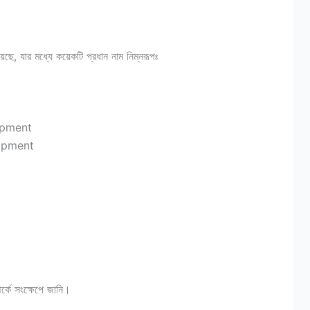
েছে, যার মধ্যে কয়েকটি প্রধান নাম নিম্নরূপঃ
opment
opment
্কে সংক্ষেপে জানি।