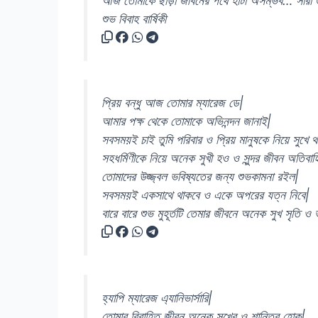
আজ তোমাকে ছাড়া জীবনের পথে হাঁটা অসম্ভব… সারা
শুভ বিবাহ বার্ষিকী
প্রিয় বন্ধু আজ তোমার ম্যারেজ ডে|
আমার পক্ষ থেকে তোমাকে অভিনন্দন জানাই|
সবসময়ই চাই তুমি পরিবার ও প্রিয় মানুষকে নিয়ে সুখে
সহধর্মিণীকে নিয়ে অনেক সুখী হও ও সুন্দর জীবন অতিবা
তোমাদের উজ্জ্বল ভবিষ্যতের জন্য শুভকামনা রইল|
সবসময়ই একসাথে থাকবে ও একে অপরের যত্ন নিবে|
বারে বারে শুভ মুহূর্তটি তেমার জীবনে অনেক সুখ সৃতি 
হ্যাপি ম্যারেজ এ্যানিভার্সারি|
তোমার বিবাহিত জীবন অনেক সুখের ও শান্তির হোক|