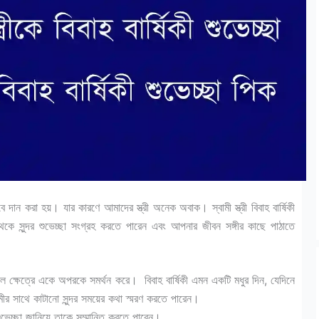
দান করা হয়। যার কারণে আমাদের স্ত্রী অনেক অবাক। স্বামী স্ত্রী বিবাহ বার্ষিকী
কে সুন্দর শুভেচ্ছা সংগ্রহ করতে পারেন এবং আপনার জীবন সঙ্গীর কাছে পাঠাতে
 সকল ক্ষেত্রে একে অপরকে সমর্থন করে। বিবাহ বার্ষিকী এমন একটি মধুর দিন, যেদিনে
ীর সাথে কাটানো সুন্দর সময়ের কথা স্মরণ করতে পারেন।
েচ্ছা জানিয়ে তাকে সম্মানিত করতে পারেন।