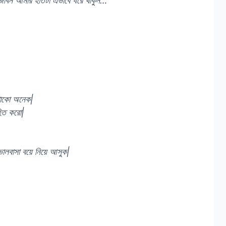
 জীবন আমার হাতটা এভাবে ধরে থাকুন…
 থাকো অনেক|
হিত করো|
ও ভালবাসা বয়ে নিয়ে আসুক|