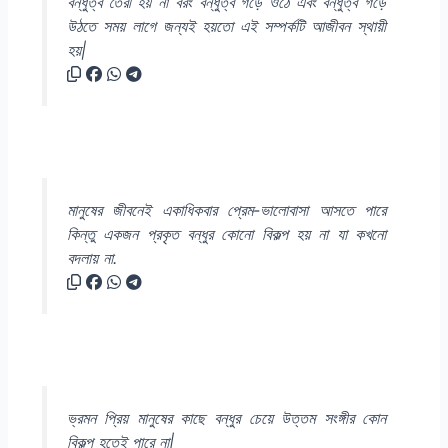
বন্ধুত্ব তৈরী হয় না বরং বন্ধুত্ব গড়ে ওঠে এবং বন্ধুত্ব গড়ে
উঠতে সময় লাগে জন্যই হয়তো এই সম্পর্কটি আজীবন স্থায়ী
হয়|
মানুষের জীবনেই একাধিকবার প্রেম-ভালোবাসা আসতে পারে
কিন্তু একজন প্রকৃত বন্ধুর কোনো বিকল্প হয় না যা কখনো
বদলায় না.
ভ্রমন প্রিয় মানুষের কাছে বন্ধুর চেয়ে উত্তম সংঙ্গীর কোন
বিকল্প হতেই পারে না|