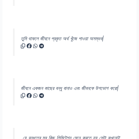
তুমি থাকলে জীবনে প্রকৃত অর্থ খুঁজে পাওয়া অসম্ভব|
জীবনে একজন কাছের বন্ধু বানাও এবং জীবনকে উপভোগ করো|
যে বন্ধুত্বে সব কিছু লিমিটেশন মেনে করতে হয় সেটা কখনোই