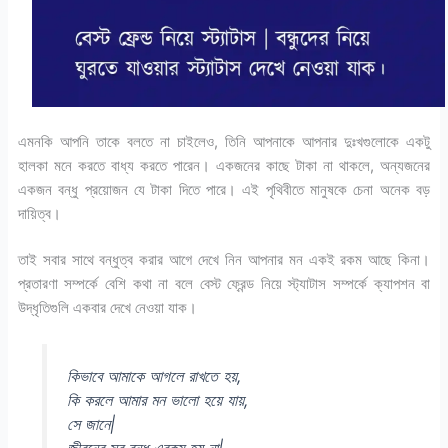
এমনকি আপনি তাকে বলতে না চাইলেও, তিনি আপনাকে আপনার দুঃখগুলোকে একটু
হালকা মনে করতে বাধ্য করতে পারেন। একজনের কাছে টাকা না থাকলে, অন্যজনের
একজন বন্ধু প্রয়োজন যে টাকা দিতে পারে। এই পৃথিবীতে মানুষকে চেনা অনেক বড়
দায়িত্ব।
তাই সবার সাথে বন্ধুত্ব করার আগে দেখে নিন আপনার মন একই রকম আছে কিনা।
প্রতারণা সম্পর্কে বেশি কথা না বলে বেস্ট ফ্রেন্ড নিয়ে স্ট্যাটাস সম্পর্কে ক্যাপশন বা
উদ্ধৃতিগুলি একবার দেখে নেওয়া যাক।
কিভাবে আমাকে আগলে রাখতে হয়,
কি করলে আমার মন ভালো হয়ে যায়,
সে জানে|