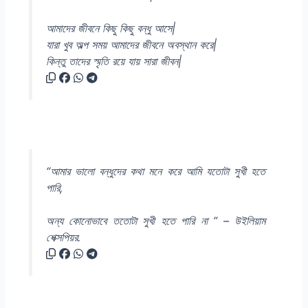
আমাদের জীবনে কিছু কিছু বন্ধু আসে|
যারা খুব অল্প সময় আমাদের জীবনে অবস্থান করে|
কিন্তু তাদের স্মৃতি রয়ে যায় সারা জীবন|
“আমার ভালো বন্ধুদের কথা মনে করে আমি যতোটা সুখী হতে
পারি,
অন্য কোনোভাবে ততোটা সুখী হতে পারি না ” – উইলিয়াম
শেক্সপিয়র.