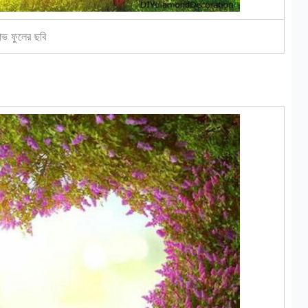
াভ ফুলের ছবি