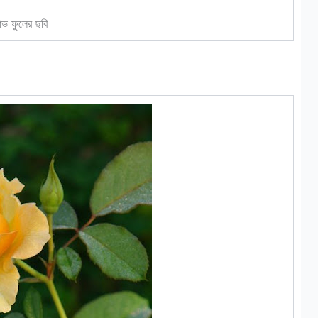
াভ ফুলের ছবি