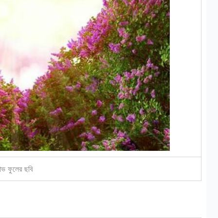
াভ ফুলের ছবি