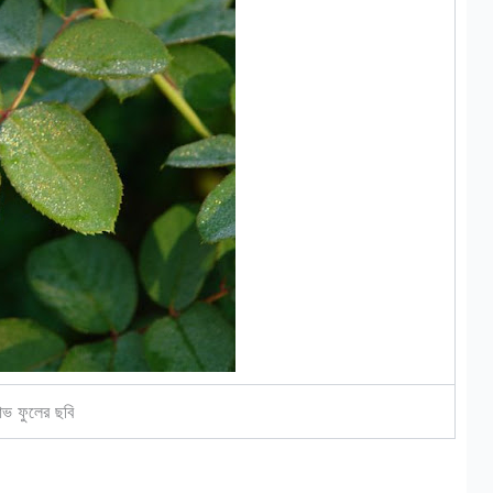
াভ ফুলের ছবি