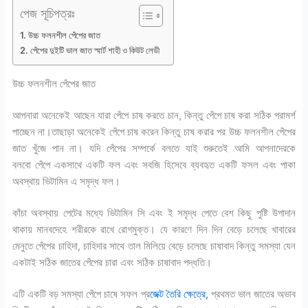
পেজ সূচিপত্রঃ
উচ্চ ফলনশীল পেঁপের জাত
পেঁপের দুইটি ভাল জাত স্মার্ট শাহী ও কিউট লেডী
উচ্চ ফলনশীল পেঁপের জাত
আপনারা অনেকেই আছেন যারা পেঁপে চাষ করতে চান, কিন্তু পেঁপে চাষ করা সঠিক পরামর্শ
পাচ্ছেন না।তাছাড়া অনেকেই পেঁপে চাষ করেন কিন্তু চাষ করার পর উচ্চ ফলনশীল পেঁপের
জাত খুঁজে পান না। যদি পেঁপের সম্পর্কে বলতে যাই শুরুতেই আমি আপনাদেরকে
বলবো পেঁপে একসাথে একটি ফল এবং সবজি হিসেবে ব্যবহৃত একটি ফসল এবং পাকা
অবস্থায় ভিটামিন এ সমৃদ্ধ ফল।
কাঁচা অবস্থায় পেটের মধ্যে ভিটামিন সি এবং ই সমৃদ্ধ পেতে বেশ কিছু পুষ্টি উপাদান
থাকায় মানবদেহে শরীরকে রাখে রোগমুক্ত। যে কারণে দিন দিন বেড়ে চলেছে খাবারের
মেনুতে পেঁপের চাহিদা, চাহিদার সাথে তাল মিলিয়ে বেড়ে চলেছে চাষাবাদ কিন্তু সমস্যা যেন
একটাই সঠিক জাতের পেঁপের চারা এবং সঠিক চাষাবাদ পদ্ধতি।
এটি একটি বড় সমস্যা পেঁপে চাষে সফল প্র
জেক্ট তৈরি ক্ষেত্রে,
প্রথমত ভাল জাতের অভাব