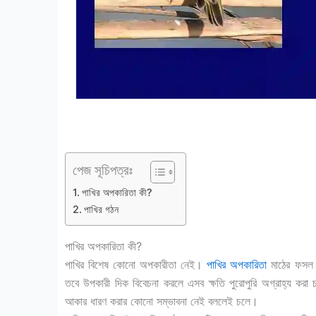
পেজ সূচিপত্রঃ
পাখির অপকারিতা কী?
পাখির গঠন
পাখির অপকারিতা কী?
পাখির বিশেষ কোনো অপকারীতা নেই।
পাখির অপকারিতা
মাঠের ফসল কি
তবে উপকারী দিক বিবেচনা করলে এসব ক্ষতি পুরোপুরি অগ্রাহ্য করা চ
আকার ধারণ করার কোনো সম্ভাবনা নেই বললেই চলে।