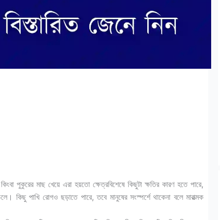
ংবা পুকুরের মাছ খেয়ে এরা হয়তো ক্ষেত্রবিশেষে কিছুটা ক্ষতির কারণ হতে পারে,
লে। কিছু পাখি রোগও ছড়াতে পারে, তবে মানুষের সংস্পর্শে থাকেনা বলে মারাত্মক