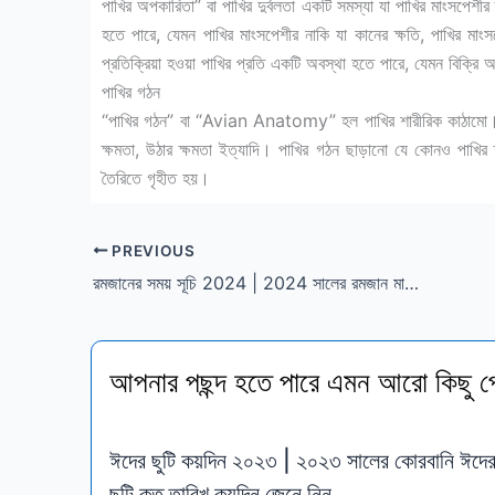
পাখির অপকারিতা” বা পাখির দুর্বলতা একটি সমস্যা যা পাখির মাংসপেশীর 
হতে পারে, যেমন পাখির মাংসপেশীর নাকি যা কানের ক্ষতি, পাখির মা
প্রতিক্রিয়া হওয়া পাখির প্রতি একটি অবস্থা হতে পারে, যেমন বিক্রি অ
পাখির গঠন
“পাখির গঠন” বা “Avian Anatomy” হল পাখির শারীরিক কাঠামো। এটি
ক্ষমতা, উঠার ক্ষমতা ইত্যাদি। পাখির গঠন ছাড়ানো যে কোনও পাখির তাল
তৈরিতে গৃহীত হয়।
PREVIOUS
রমজানের সময় সূচি 2024 | 2024 সালের রমজান মাস | রমজানের ক্যালেন্ডার ২০২৪
আপনার পছন্দ হতে পারে এমন আরো কিছু প
ঈদের ছুটি কয়দিন ২০২৩ | ২০২৩ সালের কোরবানি ঈদে
ছুটি কত তারিখ কয়দিন জেনে নিন