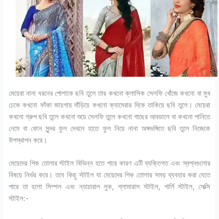
মেয়েরা নানা ধরনের পোশাকে ছবি তুলে তার কখনো ক্লাসিক সেলফি খোঁজে কখনো বা মুখ
ঢেকে কখনো ফাঁকা জায়গায় দাঁড়িয়ে কখনো ক্যামেরার দিকে তাকিয়ে ছবি তুলে। মেয়েরা
কখনো গ্রুপ ছবি তুলে কখনো শুয়ে সেলফি তুলে কখনো গাছের আবডালে বা কখনো পানিতে
নেমে বা কোন সুন্দর ফুল দেখলে হাতে ফুল নিয়ে নানা অঙ্গভঙ্গিতে ছবি তুলে নিজেকে
উপস্থাপন করে।
মেয়েদের পিক তোলার স্টাইল বিভিন্ন হতে পারে কারণ এটি ব্যক্তিগত এবং স্বপ্নগুলোর
বিষয়ে নির্ভর করে। তবে কিছু স্টাইল যা মেয়েদের পিক তোলার সময় ব্যবহার করা যেতে
পারে তা হলো সিম্পল এবং ন্যাচারাল লুক, গ্লামারাস স্টাইল, গার্লি স্টাইল, সেক্সি
স্টাইল:-