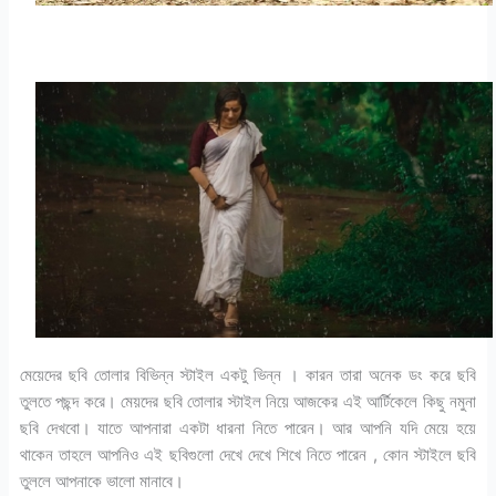
মেয়েদের ছবি তোলার বিভিন্ন স্টাইল একটু ভিন্ন । কারন তারা অনেক ডং করে ছবি
তুলতে পছন্দ করে। মেয়দের ছবি তোলার স্টাইল নিয়ে আজকের এই আর্টিকেলে কিছু নমুনা
ছবি দেখবো। যাতে আপনারা একটা ধারনা নিতে পারেন। আর আপনি যদি মেয়ে হয়ে
থাকেন তাহলে আপনিও এই ছবিগুলো দেখে দেখে শিখে নিতে পারেন , কোন স্টাইলে ছবি
তুললে আপনাকে ভালো মানাবে।