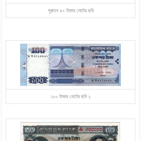
পুরাতন ৫০ টাকার নোটের ছবি
১০০ টাকার নোটের ছবি ২