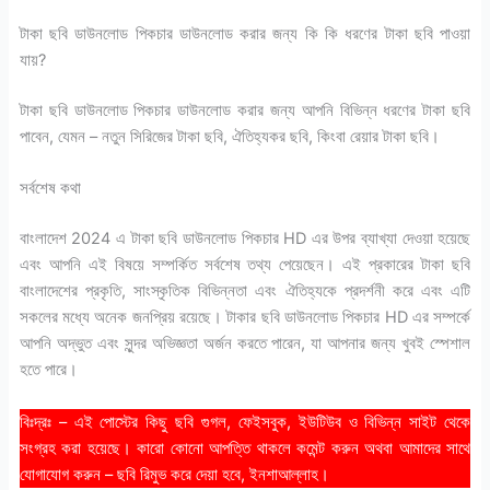
টাকা ছবি ডাউনলোড পিকচার ডাউনলোড করার জন্য কি কি ধরণের টাকা ছবি পাওয়া
যায়?
টাকা ছবি ডাউনলোড পিকচার ডাউনলোড করার জন্য আপনি বিভিন্ন ধরণের টাকা ছবি
পাবেন, যেমন – নতুন সিরিজের টাকা ছবি, ঐতিহ্যকর ছবি, কিংবা রেয়ার টাকা ছবি।
সর্বশেষ কথা
বাংলাদেশ 2024 এ টাকা ছবি ডাউনলোড পিকচার HD এর উপর ব্যাখ্যা দেওয়া হয়েছে
এবং আপনি এই বিষয়ে সম্পর্কিত সর্বশেষ তথ্য পেয়েছেন। এই প্রকারের টাকা ছবি
বাংলাদেশের প্রকৃতি, সাংস্কৃতিক বিভিন্নতা এবং ঐতিহ্যকে প্রদর্শনী করে এবং এটি
সকলের মধ্যে অনেক জনপ্রিয় রয়েছে। টাকার ছবি ডাউনলোড পিকচার HD এর সম্পর্কে
আপনি অদ্ভুত এবং সুন্দর অভিজ্ঞতা অর্জন করতে পারেন, যা আপনার জন্য খুবই স্পেশাল
হতে পারে।
বিঃদ্রঃ – এই পোস্টের কিছু ছবি গুগল, ফেইসবুক, ইউটিউব ও বিভিন্ন সাইট থেকে
সংগ্রহ করা হয়েছে। কারো কোনো আপত্তি থাকলে কমেন্ট করুন অথবা আমাদের সাথে
যোগাযোগ করুন – ছবি রিমুভ করে দেয়া হবে, ইনশাআল্লাহ।