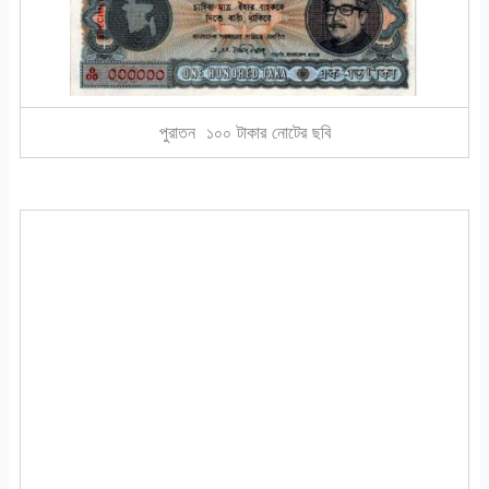
পুরাতন ১০০ টাকার নোটের ছবি