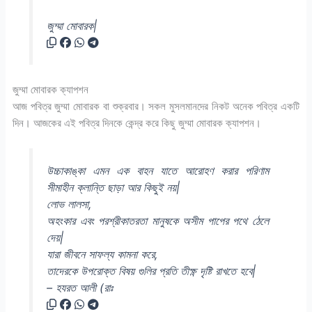
জুম্মা মোবারক|
জুম্মা মোবারক ক্যাপশন
আজ পবিত্র জুম্মা মোবারক বা শুক্রবার। সকল মুসলমানদের নিকট অনেক পবিত্র একটি
দিন। আজকের এই পবিত্র দিনকে কেন্দ্র করে কিছু জুম্মা মোবারক ক্যাপশন।
উচ্চাকাঙ্কা এমন এক বাহন যাতে আরোহণ করার পরিণাম
সীমাহীন ক্লান্তি ছাড়া আর কিছুই নয়|
লোভ লালসা,
অহংকার এবং পরশ্রীকাতরতা মানুষকে অসীম পাপের পথে ঠেলে
দেয়|
যারা জীবনে সাফল্য কামনা করে,
তাদেরকে উপরোক্ত বিষয় গুলির প্রতি তীক্ষ্ণ দৃষ্টি রাখতে হবে|
– হযরত আলী (রাঃ