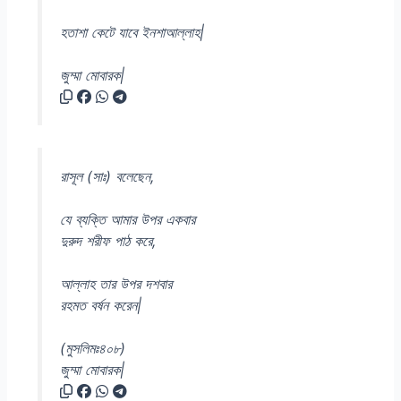
হতাশা কেটে যাবে ইনশাআল্লাহ|
জুম্মা মোবারক|
রাসূল (সাঃ) বলেছেন,
যে ব্যক্তি আমার উপর একবার
দুরুদ শরীফ পাঠ করে,
আল্লাহ তার উপর দশবার
রহমত বর্ষন করেন|
(মুসলিমঃ৪০৮)
জুম্মা মোবারক|