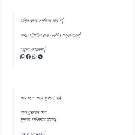
বাড়ির কাছে মসজিদে যায় না|
অথচ স্ট্যাটাস দেয় একদিন মক্কা যাবো|
“জুম্মা মোবারক”|
গান শুনে- শুনে ঘুমানো নয়|
আল কুরআন শুনে
ঘুমানো অধিকতর ভালো|
“জুম্মা মোবারক”|