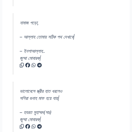
নামাজ পড়ো,
– আল্লাহ তোমায় সঠিক পথ দেখাবে|
– ইনশাআল্লাহ..
জুম্মা মোবারক|
ভালোবেসে স্ত্রীর হাত ধরলেও
সগিরা গুনাহ মাফ হয়ে যায়|
– হযরত মুহাম্মদ(সাঃ)
জুম্মা মোবারক|