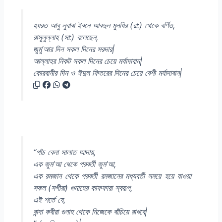
হযরত আবু লুবাবা ইবনে আবদুল মুনযির (রা:) থেকে বর্ণিত,
রাসূলুল্লাহ (সা:) বলেছেন,
জুমু’আর দিন সকল দিনের সরদার|
আল্লাহর নিকট সকল ‍দিনের চেয়ে মর্যাদাবান|
কোরবানীর দিন ও ঈদুল ফিতরের দিনের চেয়ে বেশী মর্যাদাবান|
“পাঁচ বেলা সালাত আদায়,
এক জুম’আ থেকে পরবর্তী জুম’আ,
এক রমজান থেকে পরবর্তী রমজানের মধ্যবর্তী সময়ে হয়ে যাওয়া
সকল (সগীরা) গুনাহের কাফফারা স্বরূপ,
এই শর্তে যে,
বান্দা কবীরা গুনাহ থেকে নিজেকে বাঁচিয়ে রাখবে|