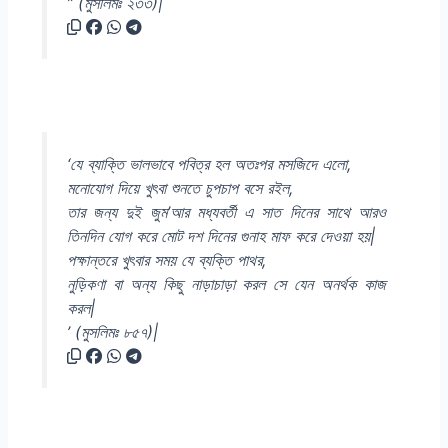
” (মুসলিমঃ ২৩৩)|
‘যে ব্যাক্তি ভালভাবে পবিত্র হল অতঃপর মসজিদে এলো,
মনোযোগ দিয়ে খুৎবা শুনতে চুপচাপ বসে রইল,
তার জন্য দুই জুম’আর মধ্যবর্তী এ সাত দিনের সাথে আরও
তিনদিন যোগ করে মোট দশ দিনের গুনাহ মাফ করে দেওয়া হয়|
পক্ষান্তরে খুৎবার সময় যে ব্যক্তি পাথর,
নুড়িকণা বা অন্য কিছু নাড়াচাড়া করল সে যেন অনর্থক কাজ
করল|
’ (মুসলিমঃ ৮৫৭)|