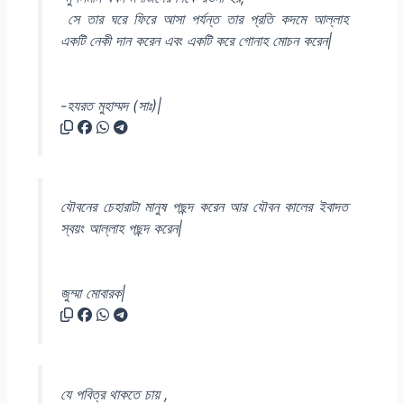
সে তার ঘরে ফিরে আসা পর্যন্ত তার প্রতি কদমে আল্লাহ
একটি নেকী দান করেন এবং একটি করে গোনাহ মোচন করেন|
-হযরত মুহাম্মদ (সাঃ)|
যৌবনের চেহারাটা মানুষ পছন্দ করেন আর যৌবন কালের ইবাদত
স্বয়ং আল্লাহ পছন্দ করেন|
জুম্মা মোবারক|
যে পবিত্র থাকতে চায় ,