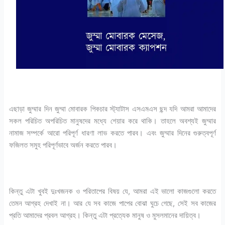
এছাড়া জুম্মার দিন জুম্মা মোবারক পিকচার স্ট্যাটাস এসএমএস ছন্দ যদি আমরা আমাদের
সকল পরিচিত অপরিচিত মানুষদের মধ্যে শেয়ার করে থাকি। তাহলে অবশ্যই জুম্মার
নামাজ সম্পর্কে আরো পরিপূর্ণ ধারণা লাভ করতে পারব। এবং জুম্মার দিনের গুরুত্বপূর্ণ
ফজিলত সমুহ পরিপূর্ণভাবে অর্জন করতে পারব।
কিন্তু এটা খুবই দুঃখজনক ও পরিতাপের বিষয় যে, আমরা এই ভালো কাজগুলো করতে
তেমন আগ্রহ দেখাই না। আর যে সব কাজে পাপের বোঝা ঘুচে গেছে, সেই সব কাজের
প্রতি আমাদের প্রবল আগ্রহ। কিন্তু এটা প্রত্যেক মানুষ ও মুসলমানের দায়িত্ব।