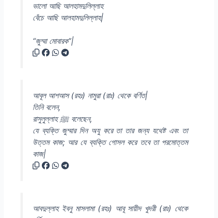
ভালো আছি আলহামদুলিল্লাহ
বেঁচে আছি আলহামদুলিল্লাহ|
“জুম্মা মোবারক”|
আবূল আশআস (রহঃ) নামুরা (রাঃ) থেকে বর্ণিত|
তিনি বলেন,
রাসুলুল্লাহ ﷺ বলেছেন,
যে ব্যক্তি জুম্মার দিন অযু করে তা তার জন্য যথেষ্ট এবং তা
উত্তম কাজ; আর যে ব্যক্তি গোসল করে তবে তা পরমোত্তম
কাজ|
আবদুল্লাহ ইবনু মাসলামা (রহঃ) আবূ সায়ীদ খুদরী (রাঃ) থেকে