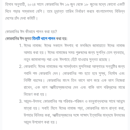
হিসাব অনুযায়ী, ২০২৪ সালে কোরবানির ঈদ ১৬ জুন থেকে ১৮ জুনের মধ্যে কোনো একটি
দিনে পড়ার সম্ভাবনা বেশি। তবে চূড়ান্ত তারিখ নির্ধারণ করবে বাংলাদেশসহ বিভিন্ন
দেশের চাঁদ দেখা কমিটি।
কোরবানির ঈদ কীভাবে পালন করা হয়?
কোরবানির ঈদ মূলত
তিনটি ধাপে পালন
করা হয়:
ঈদের নামাজ: ঈদের সকালে ঈদগাহ বা মসজিদে জামায়াতে ঈদের নামাজ
আদায় করা হয়। ঈদের নামাজের সময় পুরুষদের জন্য সুগন্ধি তেল ব্যবহার,
নতুন জামাকাপড় পরা এবং ঈদগাহে হেঁটে যাওয়ার সুন্নত রয়েছে।
কোরবানি: ঈদের নামাজের পর সামর্থ্যবান মুসলিমরা আল্লাহর সন্তুষ্টির জন্য
গবাদি পশু কোরবানি দেন। কোরবানির পশু হতে হবে সুস্থ, নির্দোষ এবং
নির্দিষ্ট বয়সের। কোরবানির মাংস তিন ভাগে ভাগ করে এক ভাগ নিজেরা
রাখেন, এক ভাগ আত্মীয়স্বজনদের দেন এবং বাকি ভাগ দরিদ্রদের মাঝে
বিতরণ করা হয়।
আনন্দ-উৎসব: কোরবানির পর পরিবার-পরিজন ও বন্ধুবান্ধবদের সাথে আনন্দে
মাত্রা হয়। সবাই মিলে ঈদের নামাজ পড়া, কোরবানির মাংস রান্না করা,
উপহার বিনিময় করা, আত্মীয়স্বজনের সঙ্গে সাক্ষাৎ ইত্যাদির মাধ্যমে উৎসবের
আনন্দ উপভোগ করা হয়।