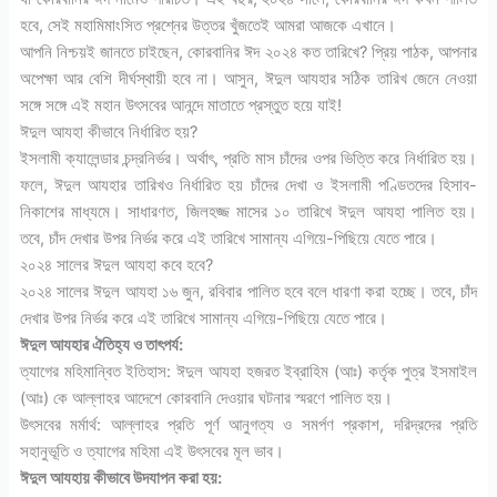
হবে, সেই মহামিমাংসিত প্রশ্নের উত্তর খুঁজতেই আমরা আজকে এখানে।
আপনি নিশ্চয়ই জানতে চাইছেন, কোরবানির ঈদ ২০২৪ কত তারিখে? প্রিয় পাঠক, আপনার
অপেক্ষা আর বেশি দীর্ঘস্থায়ী হবে না। আসুন, ঈদুল আযহার সঠিক তারিখ জেনে নেওয়া
সঙ্গে সঙ্গে এই মহান উৎসবের আনন্দে মাতাতে প্রস্তুত হয়ে যাই!
ঈদুল আযহা কীভাবে নির্ধারিত হয়?
ইসলামী ক্যালেন্ডার চন্দ্রনির্ভর। অর্থাৎ, প্রতি মাস চাঁদের ওপর ভিত্তি করে নির্ধারিত হয়।
ফলে, ঈদুল আযহার তারিখও নির্ধারিত হয় চাঁদের দেখা ও ইসলামী পণ্ডিতদের হিসাব-
নিকাশের মাধ্যমে। সাধারণত, জিলহজ্জ মাসের ১০ তারিখে ঈদুল আযহা পালিত হয়।
তবে, চাঁদ দেখার উপর নির্ভর করে এই তারিখে সামান্য এগিয়ে-পিছিয়ে যেতে পারে।
২০২৪ সালের ঈদুল আযহা কবে হবে?
২০২৪ সালের ঈদুল আযহা ১৬ জুন, রবিবার পালিত হবে বলে ধারণা করা হচ্ছে। তবে, চাঁদ
দেখার উপর নির্ভর করে এই তারিখে সামান্য এগিয়ে-পিছিয়ে যেতে পারে।
ঈদুল আযহার ঐতিহ্য ও তাৎপর্য:
ত্যাগের মহিমান্বিত ইতিহাস: ঈদুল আযহা হজরত ইব্রাহিম (আঃ) কর্তৃক পুত্র ইসমাইল
(আঃ) কে আল্লাহর আদেশে কোরবানি দেওয়ার ঘটনার স্মরণে পালিত হয়।
উৎসবের মর্মার্থ: আল্লাহর প্রতি পূর্ণ আনুগত্য ও সমর্পণ প্রকাশ, দরিদ্রদের প্রতি
সহানুভূতি ও ত্যাগের মহিমা এই উৎসবের মূল ভাব।
ঈদুল আযহায় কীভাবে উদযাপন করা হয়: