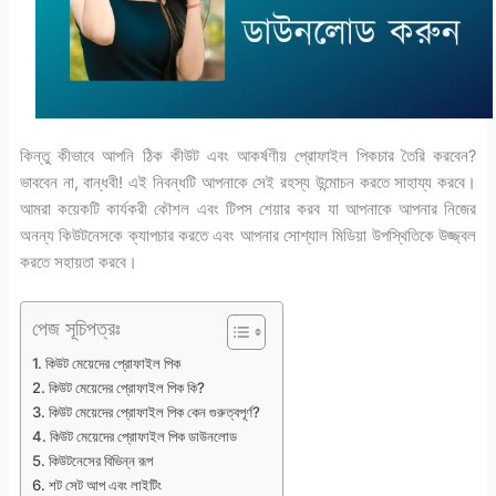
কিন্তু কীভাবে আপনি ঠিক কীউট এবং আকর্ষণীয় প্রোফাইল পিকচার তৈরি করবেন?
ভাববেন না, বান্ধবী! এই নিবন্ধটি আপনাকে সেই রহস্য উন্মোচন করতে সাহায্য করবে।
আমরা কয়েকটি কার্যকরী কৌশল এবং টিপস শেয়ার করব যা আপনাকে আপনার নিজের
অনন্য কিউটনেসকে ক্যাপচার করতে এবং আপনার সোশ্যাল মিডিয়া উপস্থিতিকে উজ্জ্বল
করতে সহায়তা করবে।
পেজ সূচিপত্রঃ
কিউট মেয়েদের প্রোফাইল পিক
কিউট মেয়েদের প্রোফাইল পিক কি?
কিউট মেয়েদের প্রোফাইল পিক কেন গুরুত্বপূর্ণ?
কিউট মেয়েদের প্রোফাইল পিক ডাউনলোড
কিউটনেসের বিভিন্ন রূপ
শট সেট আপ এবং লাইটিং