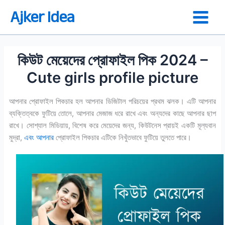
Skip
Ajker Idea
to
content
কিউট মেয়েদের প্রোফাইল পিক 2024 –
Cute girls profile picture
আপনার প্রোফাইল পিকচার হল আপনার ডিজিটাল পরিচয়ের প্রথম ঝলক। এটি আপনার
ব্যক্তিত্বকে ফুটিয়ে তোলে, আপনার মেজাজ ধরে রাখে এবং অন্যদের কাছে আপনার ছাপ
রাখে। সোশ্যাল মিডিয়ায়, বিশেষ করে মেয়েদের জন্য, কিউটনেস প্রায়ই একটি মূল্যবান
মুদ্রা,
এবং আপনার
প্রোফাইল পিকচার এটিকে নিখুঁতভাবে ফুটিয়ে তুলতে পারে।